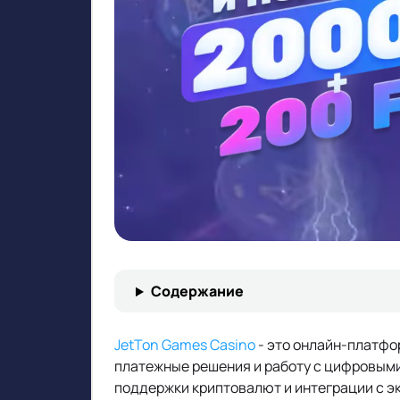
Содержание
JetTon Games Casino
- это онлайн-платфо
платежные решения и работу с цифровыми
поддержки криптовалют и интеграции с эк