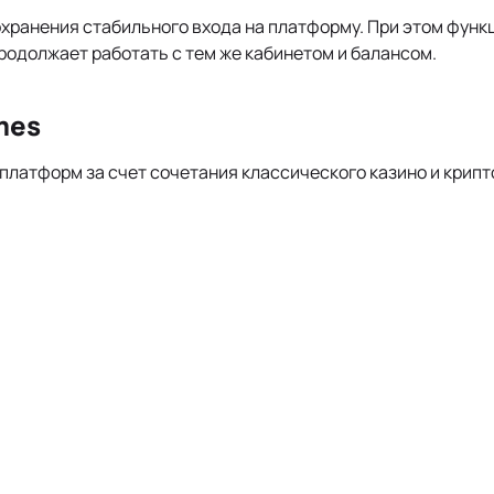
хранения стабильного входа на платформу. При этом функ
родолжает работать с тем же кабинетом и балансом.
mes
платформ за счет сочетания классического казино и крип
;