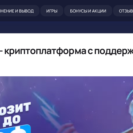
НЕНИЕ И ВЫВОД
ИГРЫ
БОНУСЫ И АКЦИИ
ОТЗЫ
 - криптоплатформа с поддер